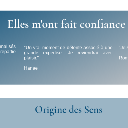
Elles m'ont fait confiance
nnalisés
"Un vrai moment de détente associé à une
"Je 
repartie
grande expertise. Je reviendrai avec
plaisir."
Rom
Hanae
Origine des Sens
Kobido & Soins Experts du Visage